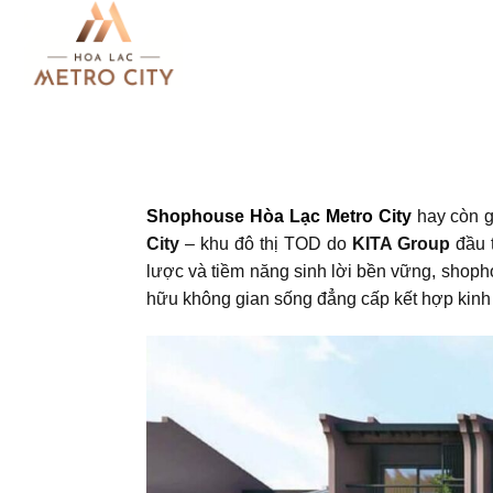
Bỏ
qua
nội
dung
Shophouse Hòa Lạc Metro City
hay còn g
City
– khu đô thị TOD do
KITA Group
đầu t
lược và tiềm năng sinh lời bền vững, shoph
hữu không gian sống đẳng cấp kết hợp kinh 