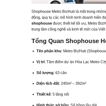
Shophouse Metro BizHub là một trong những 
động, quy tụ các mô hình kinh doanh hiện đ
shophouse
được thiết kế tối ưu, Metro Biz
trung tâm công nghệ và kinh tế mới của Việ
Tổng Quan Shophouse Hòa
Tên phân khu
: Metro BizHub (Shophous
Vị trí
: Tâm điểm dự án Hòa Lạc Metro Cit
Số lượng
: 63 căn
Diện tích đất
: 240m² – 392m²
Thiết kế
: 5 tầng nổi
Hình thức sở hữu
: Sổ hồng lâu dài