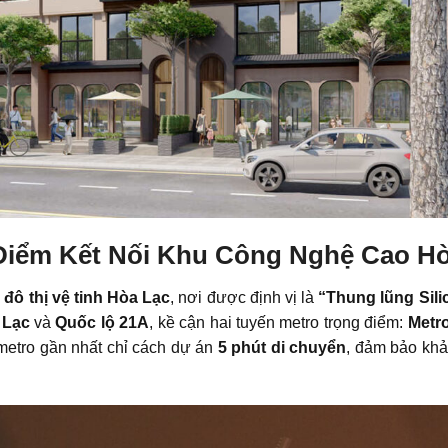
 Điểm Kết Nối Khu Công Nghệ Cao H
đô thị vệ tinh Hòa Lạc
, nơi được định vị là
“Thung lũng Sili
 Lạc
và
Quốc lộ 21A
, kề cận hai tuyến metro trọng điểm:
Metro
metro gần nhất chỉ cách dự án
5 phút di chuyển
, đảm bảo khả