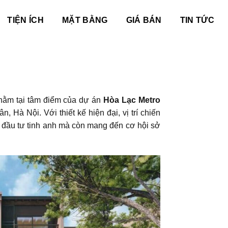
TIỆN ÍCH
MẶT BẰNG
GIÁ BÁN
TIN TỨC
nằm tại tâm điểm của dự án
Hòa Lạc Metro
n, Hà Nội. Với thiết kế hiện đại, vị trí chiến
à đầu tư tinh anh mà còn mang đến cơ hội sở