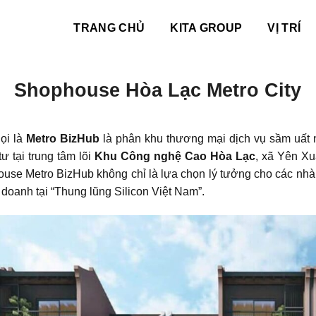
TRANG CHỦ
KITA GROUP
VỊ TRÍ
Shophouse Hòa Lạc Metro City
ọi là
Metro BizHub
là phân khu thương mại dịch vụ sầm uất 
ư tại trung tâm lõi
Khu Công nghệ Cao Hòa Lạc
, xã Yên Xuâ
ouse Metro BizHub không chỉ là lựa chọn lý tưởng cho các nh
doanh tại “Thung lũng Silicon Việt Nam”.